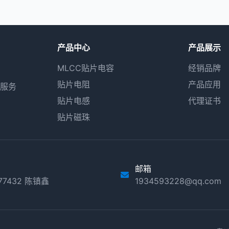
产品中心
产品展示
MLCC贴片电容
经销品牌
贴片电阻
产品应用
服务
贴片电感
代理证书
贴片磁珠
邮箱
077432 陈镇鑫
1934593228@qq.com