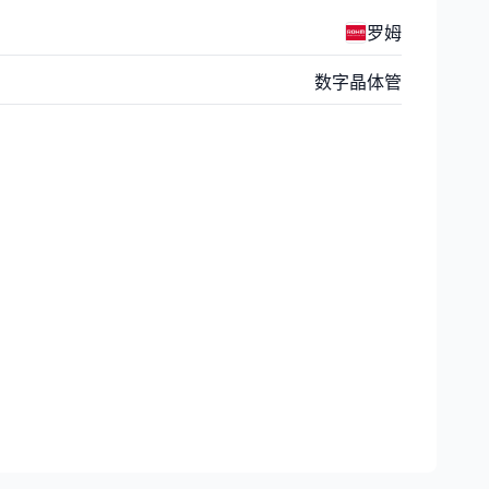
罗姆
数字晶体管